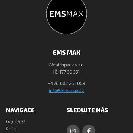
EMS MAX
Wealthpack s.r.o.
IČ: 177 36 331
+420 603 251 069
info@emsmax.cz
NAVIGACE
SLEDUJTE NÁS
Co je EMS?
O nás